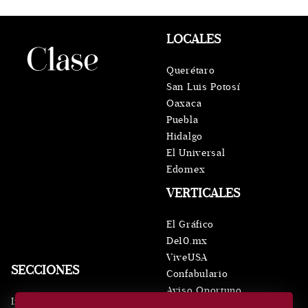
LOCALES
Querétaro
San Luis Potosí
Oaxaca
Puebla
Hidalgo
El Universal
Edomex
VERTICALES
El Gráfico
De10.mx
ViveUSA
SECCIONES
Confabulario
Aviso Oportuno
Inicio
Obituarios