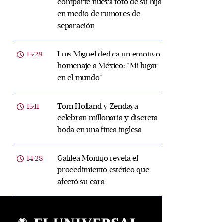
comparte nueva foto de su hija
en medio de rumores de
separación
Luis Miguel dedica un emotivo
15:28
homenaje a México: “Mi lugar
en el mundo”
Tom Holland y Zendaya
15:11
celebran millonaria y discreta
boda en una finca inglesa
Galilea Montijo revela el
14:28
procedimiento estético que
afectó su cara