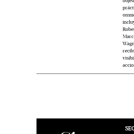
objet
práct
omnic
inclu
Rober
Marc 
Wagne
recib
visib
accio
SE