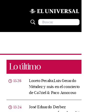
Lo último
Loreto Peralta,Luis Gerardo
15:28
Méndez y más en el concierto
de Ca7riel & Paco Amoroso
José Eduardo Derbez
13:24