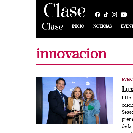
INICIO
NOTICIAS
EVEN
innovacion
EVEN
Lux
El fo
edici
Seaso
premi
de la