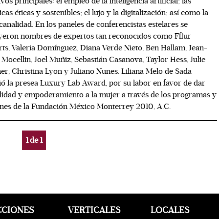
ivos principales: el empleo de la inteligencia artificial; las
icas éticas y sostenibles; el lujo y la digitalización; así como la
analidad. En los paneles de conferencistas estelares se
yeron nombres de expertos tan reconocidos como Fflur
ts, Valeria Domínguez, Diana Verde Nieto, Ben Hallam, Jean-
Mocellin, Joel Muñiz, Sebastián Casanova, Taylor Hess, Julie
r, Christina Lyon y Juliano Nunes. Liliana Melo de Sada
ió la presea Luxury Lab Award, por su labor en favor de dar
ilidad y empoderamiento a la mujer a través de los programas y
nes de la Fundación México Monterrey 2010, A.C.
1
de
1
CCIONES
VERTICALES
LOCALES