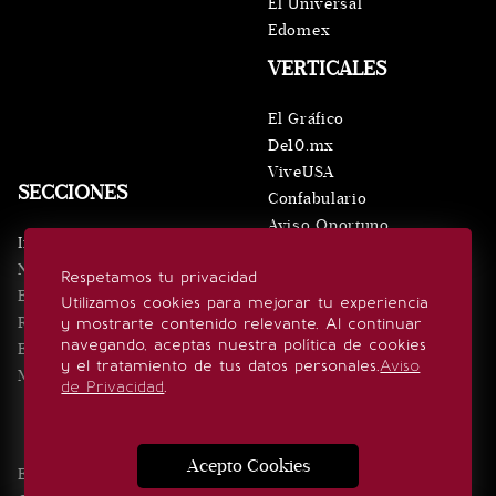
El Universal
Edomex
VERTICALES
El Gráfico
De10.mx
ViveUSA
SECCIONES
Confabulario
Aviso Oportuno
Inicio
Obituarios
Noticias
Respetamos tu privacidad
Consultas
Eventos
Utilizamos cookies para mejorar tu experiencia
Realeza
y mostrarte contenido relevante. Al continuar
SÍGUENOS
navegando, aceptas nuestra política de cookies
Estilo de vida
y el tratamiento de tus datos personales.
Aviso
Minuto x Minuto
de Privacidad
.
Acepto Cookies
Edición Impresa
Noticias
Quiénes somos
Realeza