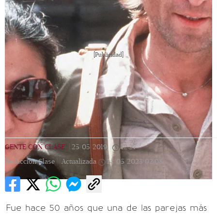
[Publicidad]
GENTE CON CLASE
|
25/05/2019
|
12:27
|
Redacción Clase |
Actualizada
14/05/2023
02:08
Fue hace 50 años que una de las parejas más