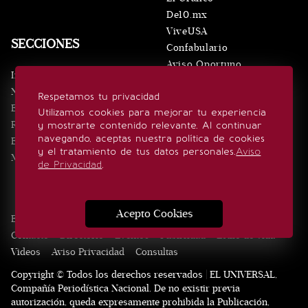
De10.mx
ViveUSA
SECCIONES
Confabulario
Aviso Oportuno
Inicio
Obituarios
Noticias
Respetamos tu privacidad
Consultas
Eventos
Utilizamos cookies para mejorar tu experiencia
Realeza
y mostrarte contenido relevante. Al continuar
SÍGUENOS
navegando, aceptas nuestra política de cookies
Estilo de vida
y el tratamiento de tus datos personales.
Aviso
Minuto x Minuto
de Privacidad
.
Acepto Cookies
Edición Impresa
Noticias
Quiénes somos
Realeza
Contacto
Directorio
Eventos
Publicidad
Estilo de vida
Videos
Aviso Privacidad
Consultas
Copyright © Todos los derechos reservados | EL UNIVERSAL,
Compañía Periodística Nacional. De no existir previa
autorización, queda expresamente prohibida la Publicación,