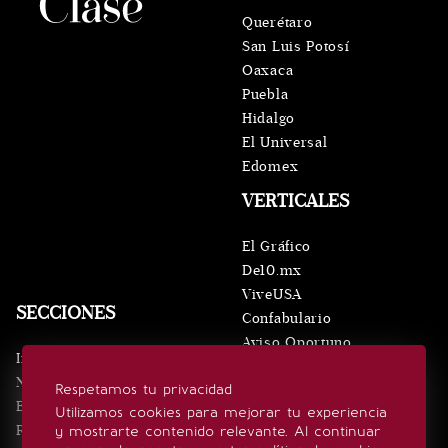
Querétaro
San Luis Potosí
Oaxaca
Puebla
Hidalgo
El Universal
Edomex
VERTICALES
El Gráfico
De10.mx
ViveUSA
SECCIONES
Confabulario
Aviso Oportuno
Inicio
Obituarios
Noticias
Respetamos tu privacidad
Consultas
Eventos
Utilizamos cookies para mejorar tu experiencia
Realeza
y mostrarte contenido relevante. Al continuar
SÍGUENOS