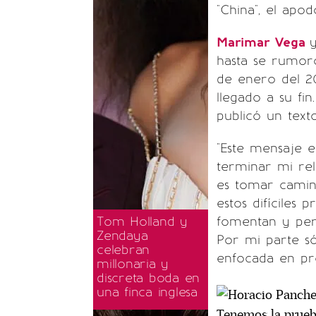
"China", el apo
Marimar Vega
hasta se rumoró
de enero del 20
llegado a su fi
publicó un text
"Este mensaje 
terminar mi re
es tomar camin
estos difíciles 
Tom Holland y
fomentan y perp
Zendaya
Por mi parte s
celebran
enfocada en pr
millonaria y
discreta boda en
una finca inglesa