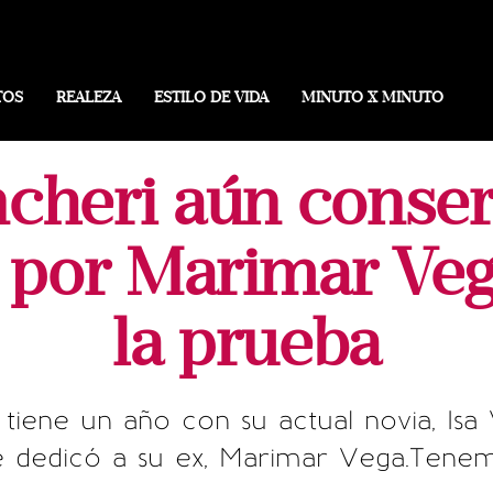
TOS
REALEZA
ESTILO DE VIDA
MINUTO X MINUTO
cheri aún conserv
o por Marimar Ve
la prueba
tiene un año con su actual novia, Isa
le dedicó a su ex, Marimar Vega.Tenem