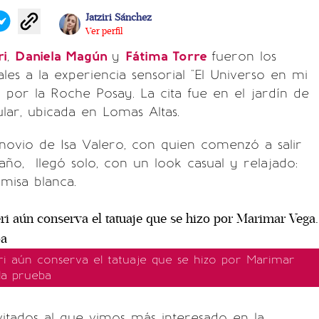
Jatziri Sánchez
Ver perfil
ri
,
Daniela Magún
y
Fátima Torre
fueron los
ales a la experiencia sensorial "El Universo en mi
da por la Roche Posay. La cita fue en el jardín de
ular, ubicada en Lomas Altas.
l novio de Isa Valero, con quien comenzó a salir
ño, llegó solo, con un look casual y relajado:
amisa blanca.
i aún conserva el tatuaje que se hizo por Marimar
la prueba
vitados al que vimos más interesado en la