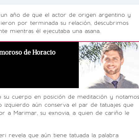
 un año de que el actor de origen argentino y
dieron por terminada su relación, descubrimos
te mientras él ejecutaba una asana.
 amoroso de Horacio
ó su cuerpo en posición de meditación y notamo
 izquierdo aún conserva el par de tatuajes que
r a Marimar, su exnovia, a quien de cariño le
ri revela que aún tiene tatuada la palabra