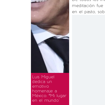
meditación fue
en el pasto, sob
Luis Miguel
dedica un
emotivo
homenaje a
México: “Mi lugar
en el mundo"