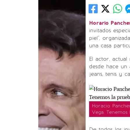
Horario Panche
invitados especi
piel", organiza
una casa partic
El actor, actua
desde hace un a
jeans, tenis y c
Horacio Pancher
Vega. Tenemos 
De todos los in