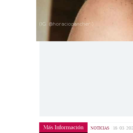
(IG: @horaciopancheri)
Más Información
NOTICIAS
|
18/03/20