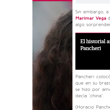
Sin embargo, a
Marimar Vega
algo sorprenden
El historial
Pancheri
Pancheri coloc
que en su brazo
se hizo por amo
decía "china".
(Horacio Panche