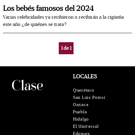
Los bebés famosos del 2024
Varias celebridades ya recibieron o recibirán a la cigüeña
este año ¿de quiénes se trata?
1
de
1
LOCALES
Querétaro
San Luis Potosí
Oaxaca
Puebla
Hidalgo
El Universal
Edomex