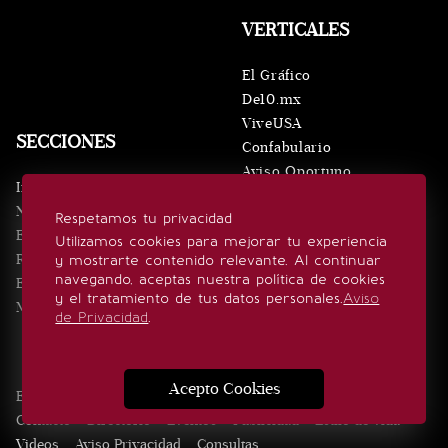
VERTICALES
El Gráfico
De10.mx
ViveUSA
SECCIONES
Confabulario
Aviso Oportuno
Inicio
Obituarios
Noticias
Respetamos tu privacidad
Consultas
Eventos
Utilizamos cookies para mejorar tu experiencia
Realeza
y mostrarte contenido relevante. Al continuar
SÍGUENOS
navegando, aceptas nuestra política de cookies
Estilo de vida
y el tratamiento de tus datos personales.
Aviso
Minuto x Minuto
de Privacidad
.
Acepto Cookies
Edición Impresa
Noticias
Quiénes somos
Realeza
Contacto
Directorio
Eventos
Publicidad
Estilo de vida
Videos
Aviso Privacidad
Consultas