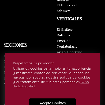
El Universal
Edomex
VERTICALES
El Gráfico
De10.mx
ViveUSA
SECCIONES
Confabulario
Aviso Oportuno
Inicio
Obituarios
Noticias
Respetamos tu privacidad
Consultas
Eventos
Utilizamos cookies para mejorar tu experiencia
Realeza
y mostrarte contenido relevante. Al continuar
SÍGUENOS
navegando, aceptas nuestra política de cookies
Estilo de vida
y el tratamiento de tus datos personales.
Aviso
Minuto x Minuto
de Privacidad
.
Acepto Cookies
Edición Impresa
Noticias
Quiénes somos
Realeza