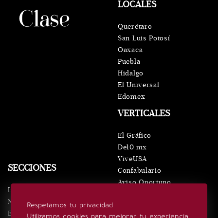
LOCALES
Querétaro
San Luis Potosí
Oaxaca
Puebla
Hidalgo
El Universal
Edomex
VERTICALES
El Gráfico
De10.mx
ViveUSA
SECCIONES
Confabulario
Aviso Oportuno
Inicio
Obituarios
Noticias
Respetamos tu privacidad
Consultas
Eventos
Utilizamos cookies para mejorar tu experiencia