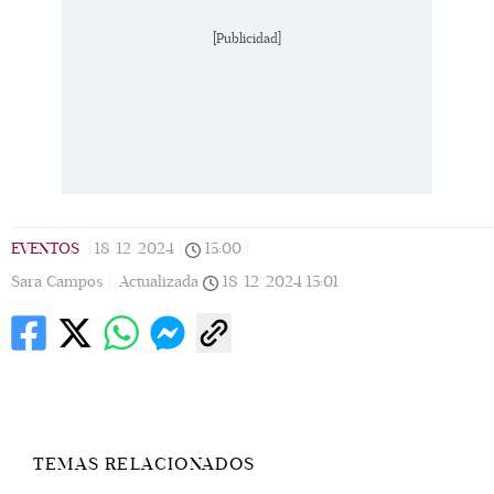
[Publicidad]
ez)
Emir, Priscila Ramírez y Luca. (Foto: Leonardo
Go
Gómez)
Le
EVENTOS
|
18/12/2024
|
15:00
|
Sara Campos |
Actualizada
18/12/2024
15:01
TEMAS RELACIONADOS