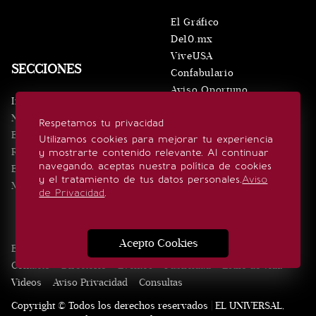
El Gráfico
De10.mx
ViveUSA
SECCIONES
Confabulario
Aviso Oportuno
Inicio
Obituarios
Noticias
Respetamos tu privacidad
Consultas
Eventos
Utilizamos cookies para mejorar tu experiencia
Realeza
y mostrarte contenido relevante. Al continuar
SÍGUENOS
navegando, aceptas nuestra política de cookies
Estilo de vida
y el tratamiento de tus datos personales.
Aviso
Minuto x Minuto
de Privacidad
.
Acepto Cookies
Edición Impresa
Noticias
Quiénes somos
Realeza
Contacto
Directorio
Eventos
Publicidad
Estilo de vida
Videos
Aviso Privacidad
Consultas
Copyright © Todos los derechos reservados | EL UNIVERSAL,