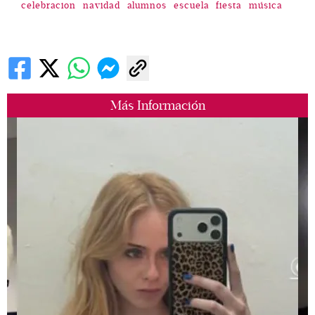
celebracion
navidad
alumnos
escuela
fiesta
música
Más Información