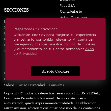
ViveUSA
SECCIONES
Confabulario
Aviso Oportuno
Inicio
Obituarios
Noticias
Respetamos tu privacidad
Consultas
Eventos
Utilizamos cookies para mejorar tu experiencia
Realeza
y mostrarte contenido relevante. Al continuar
SÍGUENOS
navegando, aceptas nuestra política de cookies
Estilo de vida
y el tratamiento de tus datos personales.
Aviso
Minuto x Minuto
de Privacidad
.
Acepto Cookies
Edición Impresa
Noticias
Quiénes somos
Realeza
Contacto
Directorio
Eventos
Publicidad
Estilo de vida
Videos
Aviso Privacidad
Consultas
Copyright © Todos los derechos reservados | EL UNIVERSAL,
Compañía Periodística Nacional. De no existir previa
autorización, queda expresamente prohibida la Publicación,
retransmisión, edición y cualquier otro uso de los contenidos