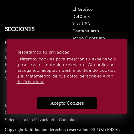
El Gráfico
De10.mx
ViveUSA
SECCIONES
Confabulario
Aviso Oportuno
Inicio
Obituarios
Noticias
Respetamos tu privacidad
Consultas
Eventos
Utilizamos cookies para mejorar tu experiencia
Realeza
y mostrarte contenido relevante. Al continuar
SÍGUENOS
navegando, aceptas nuestra política de cookies
Estilo de vida
y el tratamiento de tus datos personales.
Aviso
Minuto x Minuto
de Privacidad
.
Acepto Cookies
Edición Impresa
Noticias
Quiénes somos
Realeza
Contacto
Directorio
Eventos
Publicidad
Estilo de vida
Videos
Aviso Privacidad
Consultas
Copyright © Todos los derechos reservados | EL UNIVERSAL,