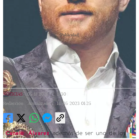
[Publicidad]
NOTICIAS
|
05/11/2021
|
11:30
|
Redacción |
Actualizada
14/05/2023
01:25
"
Canelo
"
Álvarez
, además de ser uno de los