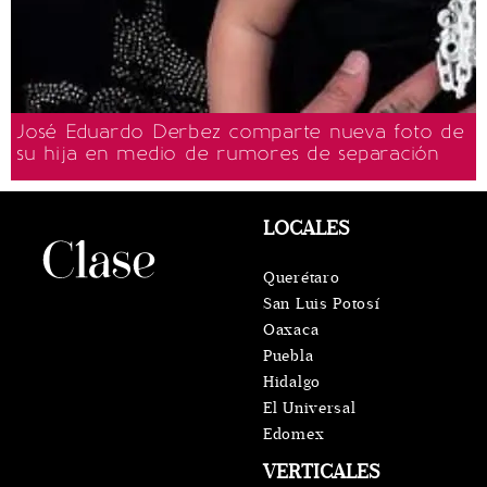
José Eduardo Derbez comparte nueva foto de
su hija en medio de rumores de separación
LOCALES
Querétaro
San Luis Potosí
Oaxaca
Puebla
Hidalgo
El Universal
Edomex
VERTICALES