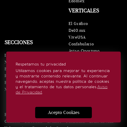
Edomex
VERTICALES
El Gráfico
De10.mx
ViveUSA
SECCIONES
Confabulario
Aviso Oportuno
Inicio
Obituarios
Noticias
Respetamos tu privacidad
Consultas
Eventos
Utilizamos cookies para mejorar tu experiencia
Realeza
y mostrarte contenido relevante. Al continuar
SÍGUENOS
navegando, aceptas nuestra política de cookies
Estilo de vida
y el tratamiento de tus datos personales.
Aviso
Minuto x Minuto
de Privacidad
.
Acepto Cookies
Edición Impresa
Noticias
Quiénes somos
Realeza
Contacto
Directorio
Eventos
Publicidad
Estilo de vida