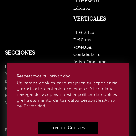
El Universal
Edomex
VERTICALES
El Gráfico
De10.mx
ViveUSA
SECCIONES
Confabulario
Aviso Oportuno
Inicio
Obituarios
Noticias
Respetamos tu privacidad
Consultas
Eventos
Utilizamos cookies para mejorar tu experiencia
Realeza
y mostrarte contenido relevante. Al continuar
SÍGUENOS
navegando, aceptas nuestra política de cookies
Estilo de vida
y el tratamiento de tus datos personales.
Aviso
Minuto x Minuto
de Privacidad
.
Acepto Cookies
Edición Impresa
Noticias
Quiénes somos
Realeza