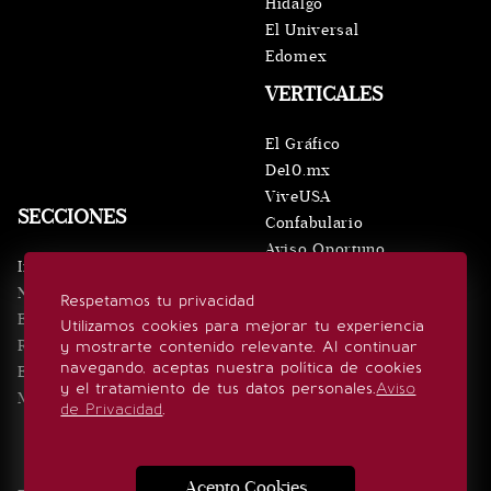
Hidalgo
El Universal
Edomex
VERTICALES
El Gráfico
De10.mx
ViveUSA
SECCIONES
Confabulario
Aviso Oportuno
Inicio
Obituarios
Noticias
Respetamos tu privacidad
Consultas
Eventos
Utilizamos cookies para mejorar tu experiencia
Realeza
y mostrarte contenido relevante. Al continuar
SÍGUENOS
navegando, aceptas nuestra política de cookies
Estilo de vida
y el tratamiento de tus datos personales.
Aviso
Minuto x Minuto
de Privacidad
.
Acepto Cookies