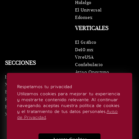
Hidalgo
El Universal
Edomex
VERTICALES
El Gráfico
De10.mx
ViveUSA
SECCIONES
Confabulario
Aviso Oportuno
Inicio
Obituarios
Noticias
Respetamos tu privacidad
Consultas
Eventos
Utilizamos cookies para mejorar tu experiencia
Realeza
y mostrarte contenido relevante. Al continuar
SÍGUENOS
navegando, aceptas nuestra política de cookies
Estilo de vida
y el tratamiento de tus datos personales.
Aviso
Minuto x Minuto
de Privacidad
.