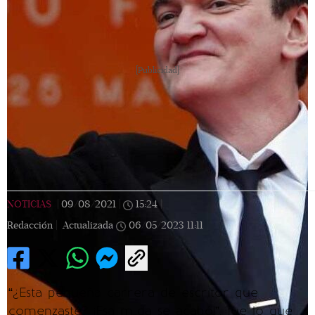
[Publicidad]
NOTICIAS
|
09/08/2021
|
15:24
|
Redacción |
Actualizada
06/05/2023
11:11
“¿Esta pequeña carrera de escritor que
comenzaste? ¡Esa m..da se acabó!”, fue lo que