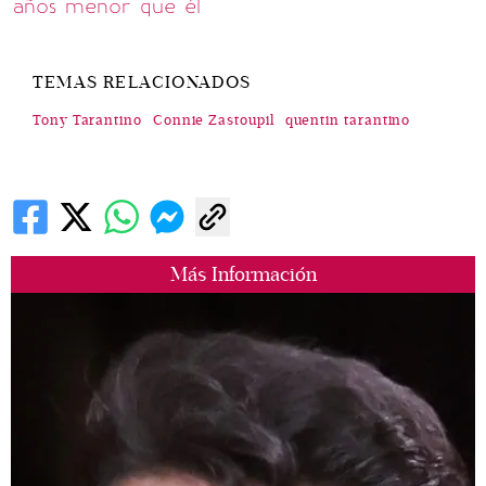
años menor que él
TEMAS RELACIONADOS
Tony Tarantino
Connie Zastoupil
quentin tarantino
Más Información