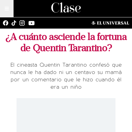
¿A cuánto asciende la fortuna
de Quentin Tarantino?
El cineasta Quentin Tarantino confesó que
nunca le ha dado ni un centavo su mamá
por un comentario que le hizo cuando él
era un niño