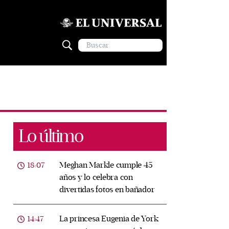
Lo último
Meghan Markle cumple 45
18:07
años y lo celebra con
divertidas fotos en bañador
La princesa Eugenia de York
14:47