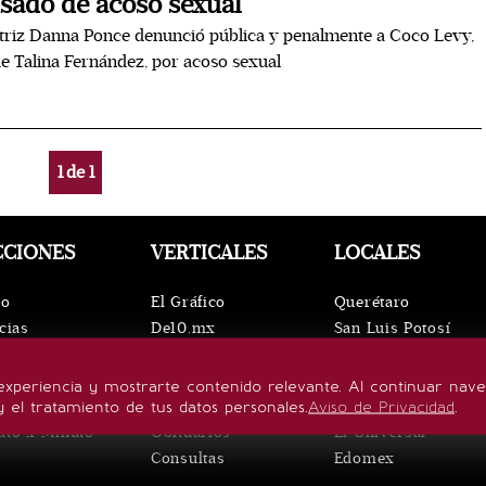
sado de acoso sexual
triz Danna Ponce denunció pública y penalmente a Coco Levy,
de Talina Fernández, por acoso sexual
1
de
1
CCIONES
VERTICALES
LOCALES
io
El Gráfico
Querétaro
cias
De10.mx
San Luis Potosí
ntos
ViveUSA
Oaxaca
leza
Confabulario
Puebla
experiencia y mostrarte contenido relevante. Al continuar nav
lo de vida
Aviso Oportuno
Hidalgo
y el tratamiento de tus datos personales.
Aviso de Privacidad
.
uto x Minuto
Obituarios
El Universal
Consultas
Edomex