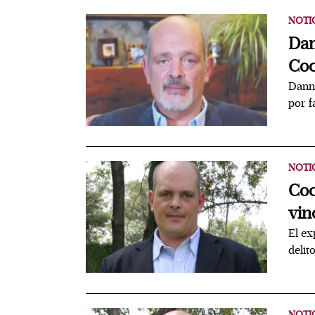
NOTI
Dan
Coc
Danna
por f
NOTI
Coc
vin
El ex
delit
NOTI