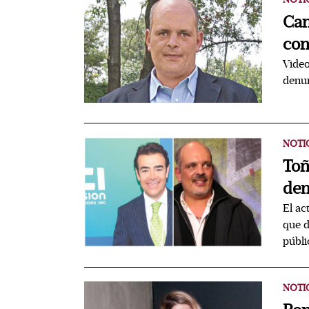
Can
con
Video
denun
NOTI
Toñ
den
El ac
que d
públi
NOTI