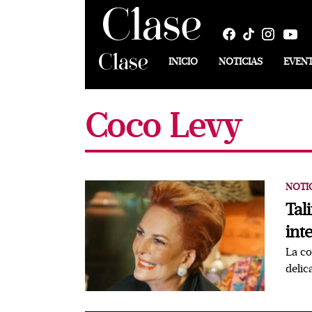
INICIO
NOTICIAS
EVEN
Coco Levy
NOTI
Tal
int
La co
delic