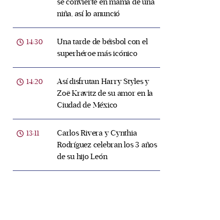
se convierte en mamá de una
niña, así lo anunció
Una tarde de béisbol con el
14:30
superhéroe más icónico
Así disfrutan Harry Styles y
14:20
Zoë Kravitz de su amor en la
Ciudad de México
Carlos Rivera y Cynthia
13:11
Rodríguez celebran los 3 años
de su hijo León