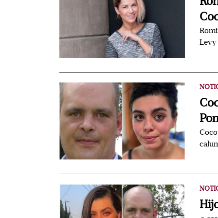
Rom
Coc
Romi
Levy 
NOTI
Coc
Pon
Coco 
calu
NOTI
Hij