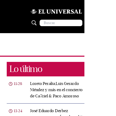
Lo último
Loreto Peralta,Luis Gerardo
15:28
Méndez y más en el concierto
de Ca7riel & Paco Amoroso
José Eduardo Derbez
13:24