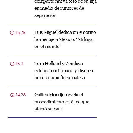
comparte nueva foto de su hija
en medio de rumores de
separación
Luis Miguel dedica un emotivo
15:28
homenaje a México: “Mi lugar
en el mundo”
Tom Holland y Zendaya
15:11
celebran millonaria y discreta
boda en una finca inglesa
Galilea Montijo revela el
14:28
procedimiento estético que
afectó su cara