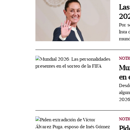
Las
202
Por s
lista
mun
NOTI
Mun
en 
Desde
algun
202
NOTI
Pid