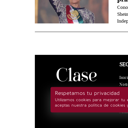
Conoc
Shein
Inde
SE
Inic
Noti
Eve
Respetamos tu privacidad
Rea
Utilizamos cookies para mejorar tu 
Esti
aceptas nuestra política de cookies 
Min