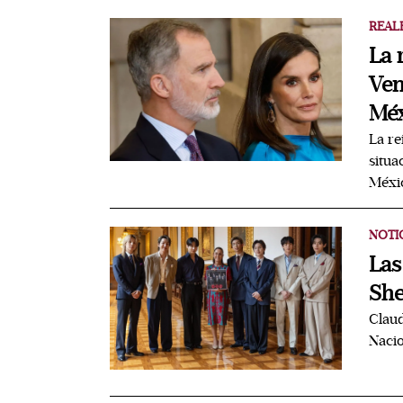
REAL
La 
Ven
Méx
La re
situa
Méxi
NOTI
Las
She
Claud
Nacio