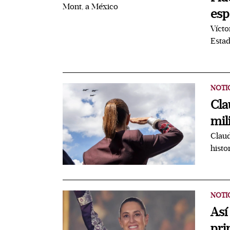
esp
Vícto
Estad
NOTI
Cla
mil
Clau
histo
NOTI
Así
pri