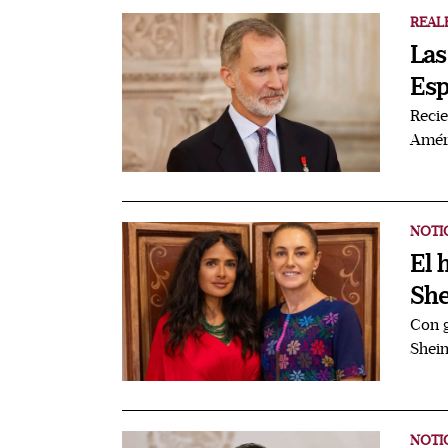
REAL
Las
Esp
Recie
Amér
NOTI
El 
She
Con g
Shein
NOTI