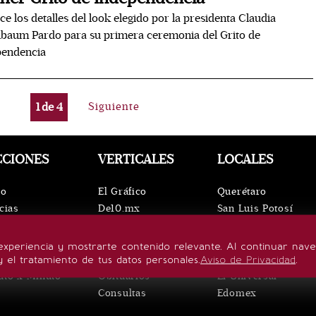
e los detalles del look elegido por la presidenta Claudia
baum Pardo para su primera ceremonia del Grito de
pendencia
1
de
4
Siguiente
CCIONES
VERTICALES
LOCALES
io
El Gráfico
Querétaro
cias
De10.mx
San Luis Potosí
ntos
ViveUSA
Oaxaca
leza
Confabulario
Puebla
experiencia y mostrarte contenido relevante. Al continuar nav
lo de vida
Aviso Oportuno
Hidalgo
y el tratamiento de tus datos personales.
Aviso de Privacidad
.
uto x Minuto
Obituarios
El Universal
Consultas
Edomex