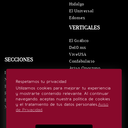
Hidalgo
El Universal
Edomex
VERTICALES
El Gráfico
De10.mx
ViveUSA
SECCIONES
Confabulario
Aviso Oportuno
Inicio
Obituarios
Noticias
Respetamos tu privacidad
Consultas
Eventos
Utilizamos cookies para mejorar tu experiencia
Realeza
y mostrarte contenido relevante. Al continuar
SÍGUENOS
navegando, aceptas nuestra política de cookies
Estilo de vida
y el tratamiento de tus datos personales.
Aviso
Minuto x Minuto
de Privacidad
.