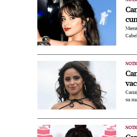
Cam
cu
Mien
Cabel
NOTI
Cam
vac
Camil
su m
NOTI