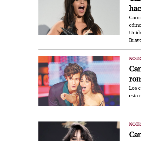
hac
Camil
cómo 
Unido
Brav
NOTI
Cam
rom
Los c
esta 
NOTI
Cam