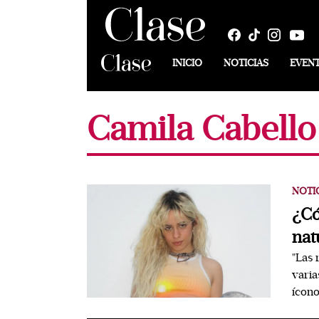
INICIO
NOTICIAS
EVEN
Camila Cabello
NOTI
¿Có
nat
"Las 
varia
ícono