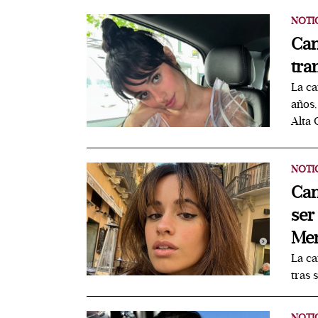
NOTI
Cam
tra
La ca
años,
Alta 
NOTI
Cam
ser
Me
La ca
tras 
NOTI