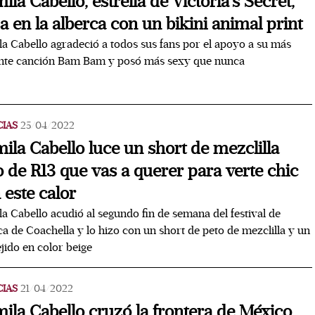
ila Cabello, estrella de Victoria's Secret,
a en la alberca con un bikini animal print
a Cabello agradeció a todos sus fans por el apoyo a su más
ente canción Bam Bam y posó más sexy que nunca
CIAS
25/04/2022
ila Cabello luce un short de mezclilla
o de R13 que vas a querer para verte chic
 este calor
a Cabello acudió al segundo fin de semana del festival de
a de Coachella y lo hizo con un short de peto de mezclilla y un
ejido en color beige
CIAS
21/04/2022
ila Cabello cruzó la frontera de México