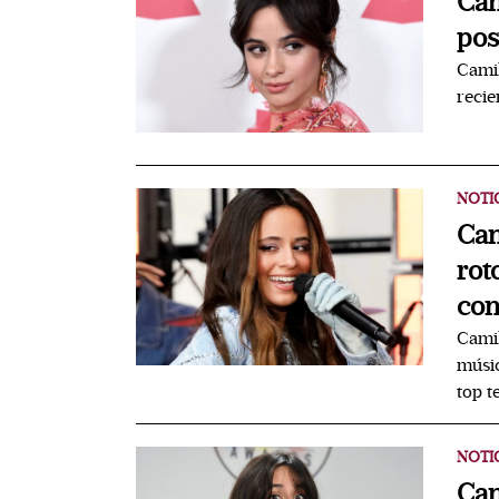
Cam
pos
Camil
reci
NOTI
Cam
rot
con
Camil
músic
top t
NOTI
Cam