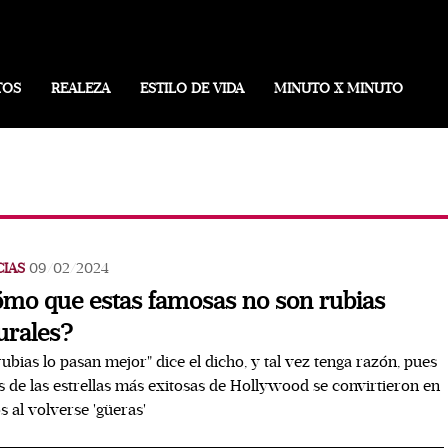
TOS
REALEZA
ESTILO DE VIDA
MINUTO X MINUTO
CIAS
09/02/2024
mo que estas famosas no son rubias
urales?
rubias lo pasan mejor" dice el dicho, y tal vez tenga razón, pues
s de las estrellas más exitosas de Hollywood se convirtieron en
s al volverse 'güeras'