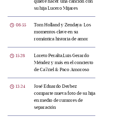
quiere hacer una canción con
su hija Lucero Mijares
Tom Holland y Zendaya: Los
08:55
momentos clave en su
romántica historia de amor
Loreto Peralta,Luis Gerardo
15:28
Méndez y más en el concierto
de Ca7riel & Paco Amoroso
José Eduardo Derbez
13:24
comparte nueva foto de su hija
en medio de rumores de
separación