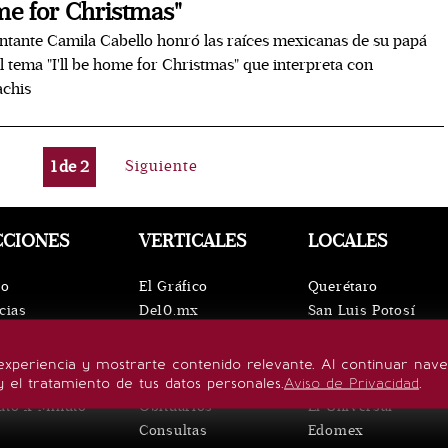
e for Christmas"
ntante Camila Cabello honró las raíces mexicanas de su papá
l tema "I'll be home for Christmas" que interpreta con
achis
1
de
2
Siguiente
CCIONES
VERTICALES
LOCALES
io
El Gráfico
Querétaro
cias
De10.mx
San Luis Potosí
ntos
ViveUSA
Oaxaca
leza
Confabulario
Puebla
experiencia y mostrarte contenido relevante. Al continuar nav
lo de vida
Aviso Oportuno
Hidalgo
y el tratamiento de tus datos personales.
Aviso de Privacidad
.
uto x Minuto
Obituarios
El Universal
Consultas
Edomex