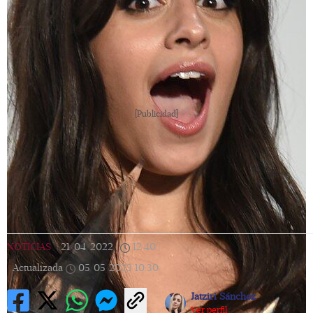
[Publicidad]
NOTICIAS
|
21/04/2022
|
12:40
|
Actualizada
05/05/2023
10:30
Jatziri Sánchez
Ver perfil