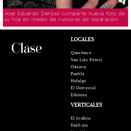
José Eduardo Derbez comparte nueva foto de
su hija en medio de rumores de separación
LOCALES
Querétaro
San Luis Potosí
Oaxaca
Puebla
Hidalgo
El Universal
Edomex
VERTICALES
El Gráfico
De10.mx