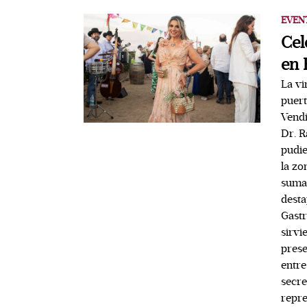
EVEN
Cel
en 
La vi
puert
Vendi
Dr. R
pudie
la zo
sumar
desta
Gastr
sirvi
prese
entre
secre
repre