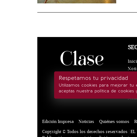
SE
Inic
Noti
Eve
Respetamos tu privacidad
Rea
Utilizamos cookies para mejorar tu 
Esti
aceptas nuestra política de cookies 
Min
Edición Impresa
Noticias
Quiénes somos
R
Copyright © Todos los derechos reservados | EL 