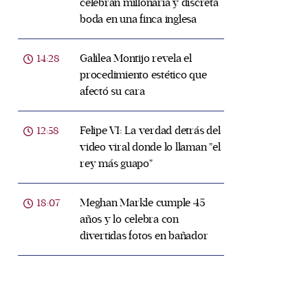
celebran millonaria y discreta
boda en una finca inglesa
Galilea Montijo revela el
14:28
procedimiento estético que
afectó su cara
Felipe VI: La verdad detrás del
12:58
video viral donde lo llaman "el
rey más guapo"
Meghan Markle cumple 45
18:07
años y lo celebra con
divertidas fotos en bañador