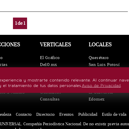
1
de
1
CCIONES
VERTICALES
LOCALES
io
El Gráfico
Querétaro
cias
De10.mx
San Luis Potosí
ntos
ViveUSA
Oaxaca
leza
Confabulario
Puebla
experiencia y mostrarte contenido relevante. Al continuar nav
lo de vida
Aviso Oportuno
Hidalgo
y el tratamiento de tus datos personales.
Aviso de Privacidad
.
uto x Minuto
Obituarios
El Universal
Consultas
Edomex
ealeza
Contacto
Directorio
Eventos
Publicidad
Estilo de vida
UNIVERSAL, Compañía Periodística Nacional. De no existir previa auto