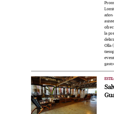
Promo
Lomi
años 
asist
ofrec
la pr
delic
Olla 
tiemp
event
gastr
ESTIL
Sal
Gua