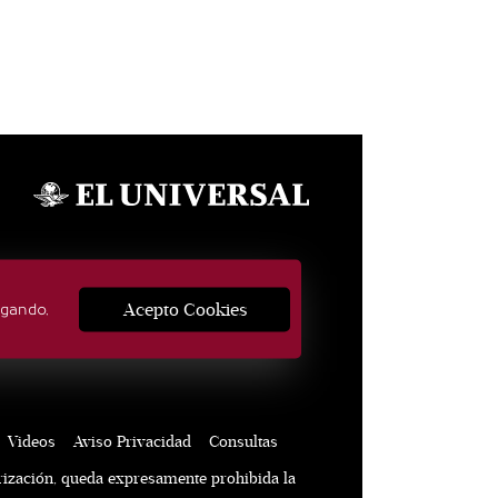
SÍGUENOS
Acepto Cookies
egando,
Videos
Aviso Privacidad
Consultas
rización, queda expresamente prohibida la