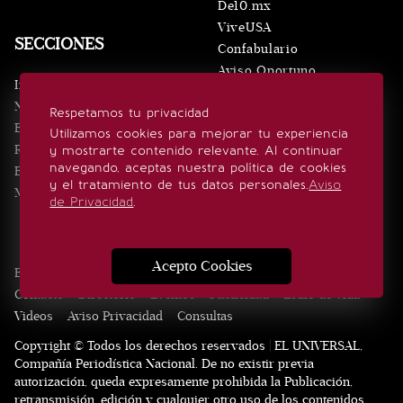
De10.mx
ViveUSA
SECCIONES
Confabulario
Aviso Oportuno
Inicio
Obituarios
Noticias
Respetamos tu privacidad
Consultas
Eventos
Utilizamos cookies para mejorar tu experiencia
Realeza
y mostrarte contenido relevante. Al continuar
SÍGUENOS
navegando, aceptas nuestra política de cookies
Estilo de vida
y el tratamiento de tus datos personales.
Aviso
Minuto x Minuto
de Privacidad
.
Acepto Cookies
Edición Impresa
Noticias
Quiénes somos
Realeza
Contacto
Directorio
Eventos
Publicidad
Estilo de vida
Videos
Aviso Privacidad
Consultas
Copyright © Todos los derechos reservados | EL UNIVERSAL,
Compañía Periodística Nacional. De no existir previa
autorización, queda expresamente prohibida la Publicación,
retransmisión, edición y cualquier otro uso de los contenidos