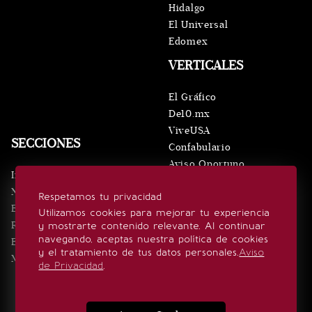
Hidalgo
El Universal
Edomex
VERTICALES
El Gráfico
De10.mx
ViveUSA
SECCIONES
Confabulario
Aviso Oportuno
Inicio
Obituarios
Noticias
Respetamos tu privacidad
Consultas
Eventos
Utilizamos cookies para mejorar tu experiencia
Realeza
y mostrarte contenido relevante. Al continuar
SÍGUENOS
navegando, aceptas nuestra política de cookies
Estilo de vida
y el tratamiento de tus datos personales.
Aviso
Minuto x Minuto
de Privacidad
.