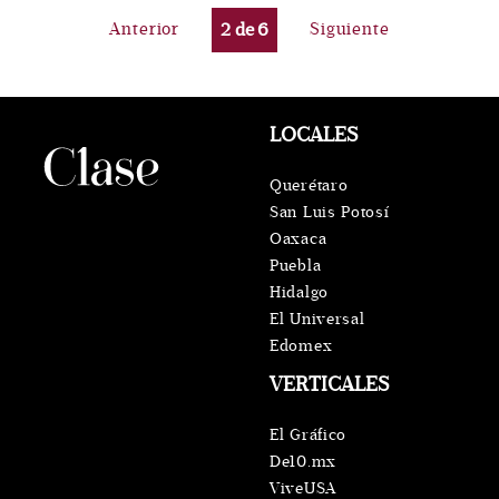
Anterior
2
de
6
Siguiente
LOCALES
Querétaro
San Luis Potosí
Oaxaca
Puebla
Hidalgo
El Universal
Edomex
VERTICALES
El Gráfico
De10.mx
ViveUSA