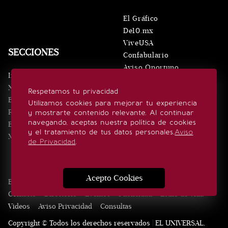
El Gráfico
De10.mx
ViveUSA
SECCIONES
Confabulario
Aviso Oportuno
Inicio
Obituarios
Noticias
Respetamos tu privacidad
Consultas
Eventos
Utilizamos cookies para mejorar tu experiencia
Realeza
y mostrarte contenido relevante. Al continuar
SÍGUENOS
navegando, aceptas nuestra política de cookies
Estilo de vida
y el tratamiento de tus datos personales.
Aviso
Minuto x Minuto
de Privacidad
.
Acepto Cookies
Edición Impresa
Noticias
Quiénes somos
Realeza
Contacto
Directorio
Eventos
Publicidad
Estilo de vida
Videos
Aviso Privacidad
Consultas
Copyright © Todos los derechos reservados | EL UNIVERSAL,