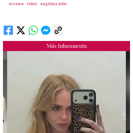
ucrania
video
angelina jolie
Más Información