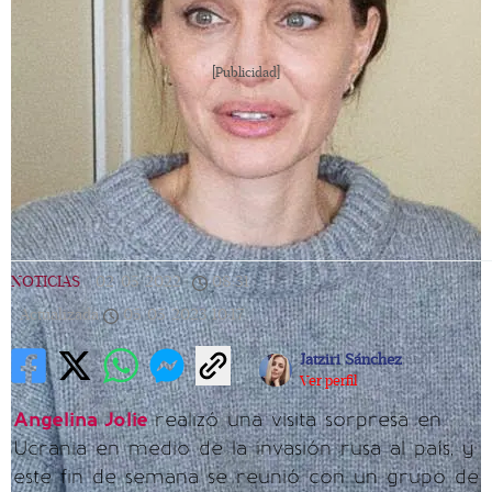
[Publicidad]
NOTICIAS
|
02/05/2022
|
08:31
|
Actualizada
05/05/2023
10:17
Jatziri Sánchez
Ver perfil
Angelina Jolie
realizó una visita sorpresa en
Ucrania en medio de la invasión rusa al país, y
este fin de semana se reunió con un grupo de