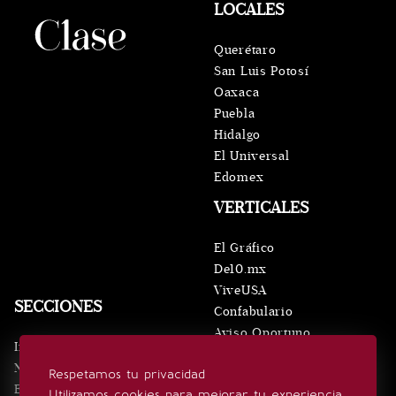
LOCALES
Querétaro
San Luis Potosí
Oaxaca
Puebla
Hidalgo
El Universal
Edomex
VERTICALES
El Gráfico
De10.mx
ViveUSA
SECCIONES
Confabulario
Aviso Oportuno
Inicio
Obituarios
Noticias
Respetamos tu privacidad
Consultas
Eventos
Utilizamos cookies para mejorar tu experiencia