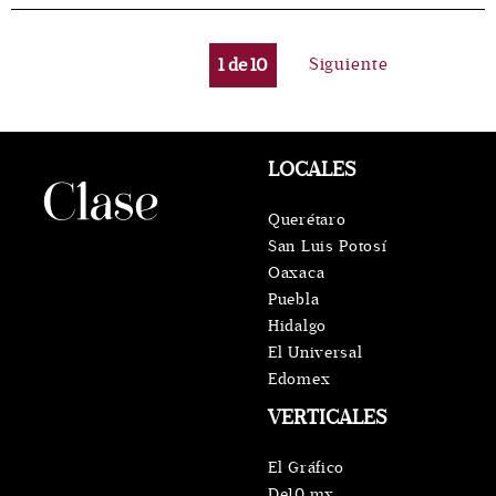
1
de
10
Siguiente
LOCALES
Querétaro
San Luis Potosí
Oaxaca
Puebla
Hidalgo
El Universal
Edomex
VERTICALES
El Gráfico
De10.mx