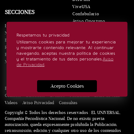
ViveUSA
SECCIONES
Confabulario
Aviso Oportuno
Inicio
Obituarios
Noticias
Respetamos tu privacidad
Consultas
Eventos
Utilizamos cookies para mejorar tu experiencia
Realeza
y mostrarte contenido relevante. Al continuar
SÍGUENOS
navegando, aceptas nuestra política de cookies
Estilo de vida
y el tratamiento de tus datos personales.
Aviso
Minuto x Minuto
de Privacidad
.
Acepto Cookies
Edición Impresa
Noticias
Quiénes somos
Realeza
Contacto
Directorio
Eventos
Publicidad
Estilo de vida
Videos
Aviso Privacidad
Consultas
Copyright © Todos los derechos reservados | EL UNIVERSAL,
Compañía Periodística Nacional. De no existir previa
autorización, queda expresamente prohibida la Publicación,
retransmisión, edición y cualquier otro uso de los contenidos