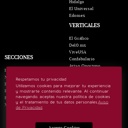
Hidalgo
El Universal
Edomex
VERTICALES
El Gráfico
De10.mx
ViveUSA
SECCIONES
Confabulario
Aviso Oportuno
Inicio
Obituarios
Noticias
Respetamos tu privacidad
Consultas
Eventos
Utilizamos cookies para mejorar tu experiencia
Realeza
y mostrarte contenido relevante. Al continuar
SÍGUENOS
navegando, aceptas nuestra política de cookies
Estilo de vida
y el tratamiento de tus datos personales.
Aviso
Minuto x Minuto
de Privacidad
.