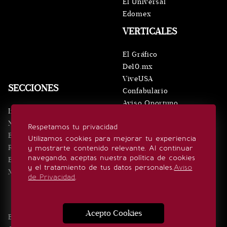
El Universal
Edomex
VERTICALES
El Gráfico
De10.mx
ViveUSA
SECCIONES
Confabulario
Aviso Oportuno
Inicio
Obituarios
Noticias
Respetamos tu privacidad
Consultas
Eventos
Utilizamos cookies para mejorar tu experiencia
Realeza
y mostrarte contenido relevante. Al continuar
SÍGUENOS
navegando, aceptas nuestra política de cookies
Estilo de vida
y el tratamiento de tus datos personales.
Aviso
Minuto x Minuto
de Privacidad
.
Acepto Cookies
Edición Impresa
Noticias
Quiénes somos
Realeza