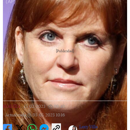
(AP)
[Publicidad]
REALEZA
|
15/02/2023
|
09:40
|
Actualizada
05/05/2023
10:16
Lexy Villa