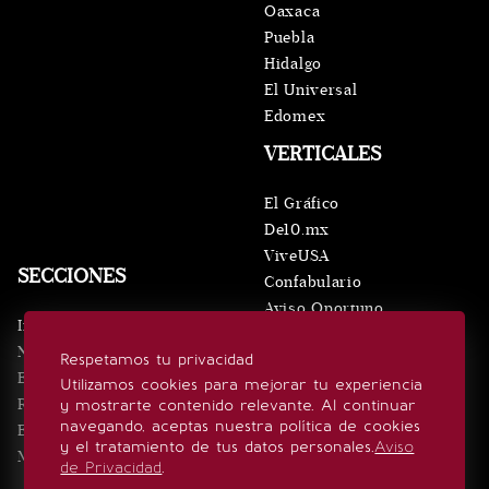
Oaxaca
Puebla
Hidalgo
El Universal
Edomex
VERTICALES
El Gráfico
De10.mx
ViveUSA
SECCIONES
Confabulario
Aviso Oportuno
Inicio
Obituarios
Noticias
Respetamos tu privacidad
Consultas
Eventos
Utilizamos cookies para mejorar tu experiencia
Realeza
y mostrarte contenido relevante. Al continuar
SÍGUENOS
navegando, aceptas nuestra política de cookies
Estilo de vida
y el tratamiento de tus datos personales.
Aviso
Minuto x Minuto
de Privacidad
.