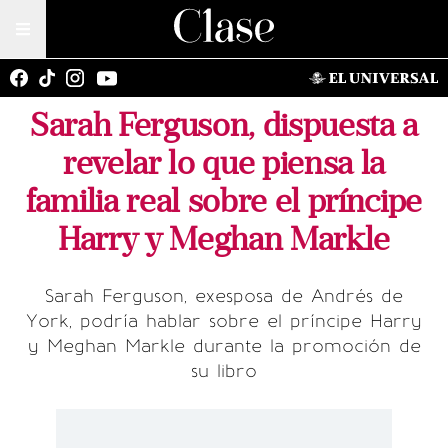
Sarah Ferguson, dispuesta a
revelar lo que piensa la
familia real sobre el príncipe
Harry y Meghan Markle
Sarah Ferguson, exesposa de Andrés de
York, podría hablar sobre el príncipe Harry
y Meghan Markle durante la promoción de
su libro