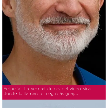
Felipe VI: La verdad detrás del video viral
donde lo llaman "el rey más guapo"