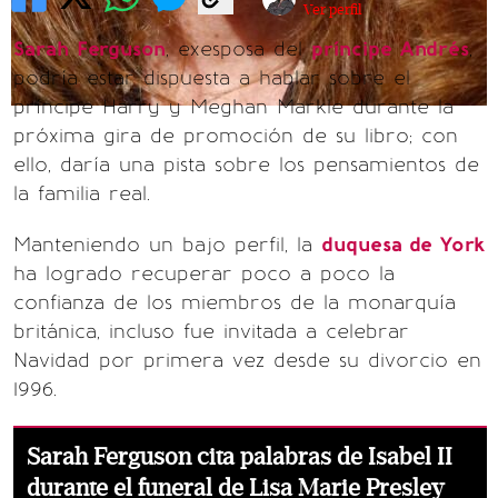
Ver perfil
Sarah Ferguson
, exesposa del
príncipe Andrés
,
podría estar dispuesta a hablar sobre el
príncipe Harry y Meghan Markle durante la
próxima gira de promoción de su libro; con
ello, daría una pista sobre los pensamientos de
la familia real.
Manteniendo un bajo perfil, la
duquesa de York
ha logrado recuperar poco a poco la
confianza de los miembros de la monarquía
británica, incluso fue invitada a celebrar
Navidad por primera vez desde su divorcio en
1996.
Sarah Ferguson cita palabras de Isabel II
durante el funeral de Lisa Marie Presley