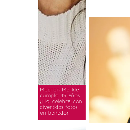
Meghan Markle
cumple 45 años
y lo celebra con
divertidas fotos
en bañador