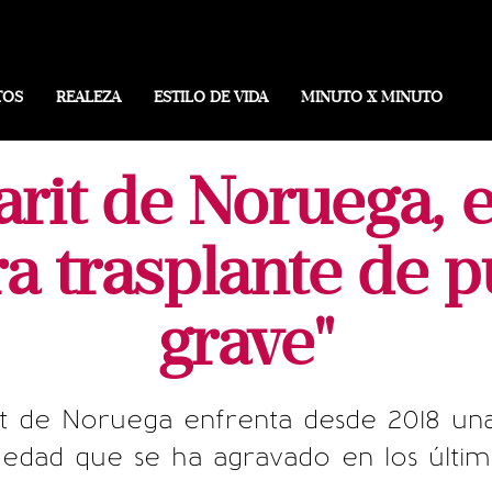
TOS
REALEZA
ESTILO DE VIDA
MINUTO X MINUTO
rit de Noruega, en
a trasplante de 
grave"
t de Noruega enfrenta desde 2018 una
edad que se ha agravado en los últim