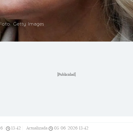
Foto: Getty Images
[Publicidad]
26
|
13:42
|
Actualizada
05/06/2026
13:42