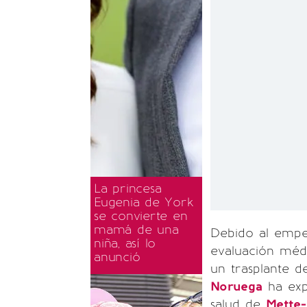
La princesa
Eugenia de York
se convierte en
mamá de una
Debido al empe
niña, así lo
evaluación méd
anunció
un trasplante d
Noruega
ha exp
salud de
Mette-