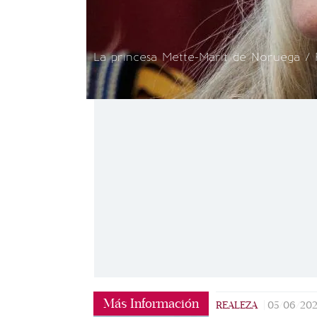
La princesa Mette-Marit de Noruega / 
Más Información
REALEZA
|
05/06/20