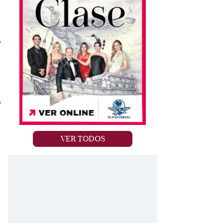
,
s
VER TODOS