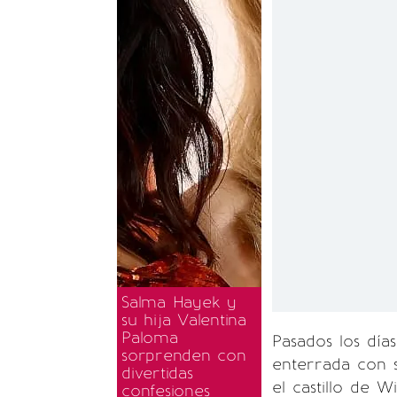
Salma Hayek y
su hija Valentina
Paloma
Pasados los día
sorprenden con
enterrada con s
divertidas
el castillo de 
confesiones