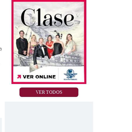
a
e
VER TODOS