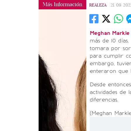
Más Información
REALEZA
|
21/09/202
Meghan Markl
más de 10 días,
tomara por sorp
para cumplir c
embargo, tuvie
enteraron que 
Desde entonces,
actividades de l
diferencias.
(Meghan Markle