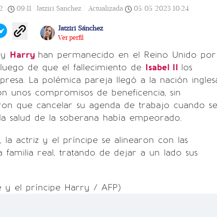
2
|
09:11
|
Jatziri Sanchez |
Actualizada
05/05/2023
10:24
Jatziri Sánchez
Ver perfil
e
y
Harry
han permanecido en el Reino Unido por
 luego de que el fallecimiento de
Isabel II
los
resa. La polémica pareja llegó a la nación ingles
on unos compromisos de beneficencia, sin
ron que cancelar su agenda de trabajo cuando s
la salud de la soberana había empeorado.
 la actriz y el príncipe se alinearon con las
a familia real, tratando de dejar a un lado sus
 y el príncipe Harry / AFP)