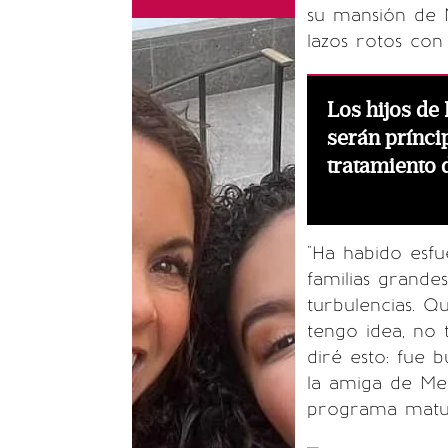
su mansión de M
lazos rotos con 
Los hijos de
serán prínci
tratamiento 
"Ha habido esfu
familias grand
turbulencias. Q
tengo idea, no 
diré esto: fue 
la amiga de Me
programa matut