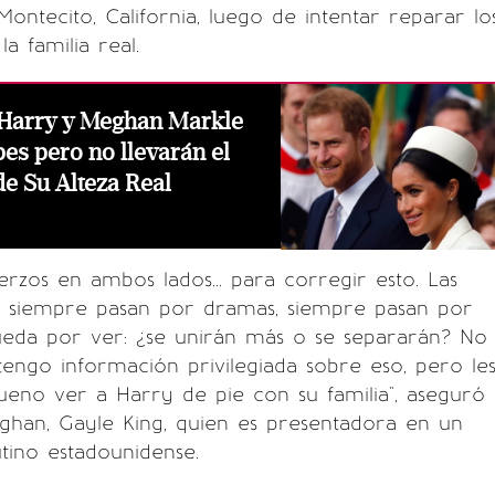
ontecito, California, luego de intentar reparar lo
la familia real.
 Harry y Meghan Markle
pes pero no llevarán el
de Su Alteza Real
erzos en ambos lados... para corregir esto. Las
es siempre pasan por dramas, siempre pasan por
ueda por ver: ¿se unirán más o se separarán? No
tengo información privilegiada sobre eso, pero le
bueno ver a Harry de pie con su familia", aseguró
ghan, Gayle King, quien es presentadora en un
ino estadounidense.