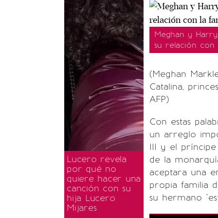
Meghan y Harry 
su relación con l
(Meghan Markle,
Catalina, prince
AFP)
Con estas palab
un arreglo imp
III y el prínci
Lucero revela
de la monarquía
por qué no
aceptara una e
quiere hacer una
propia familia
canción con su
su hermano "est
hija Lucero
Mijares