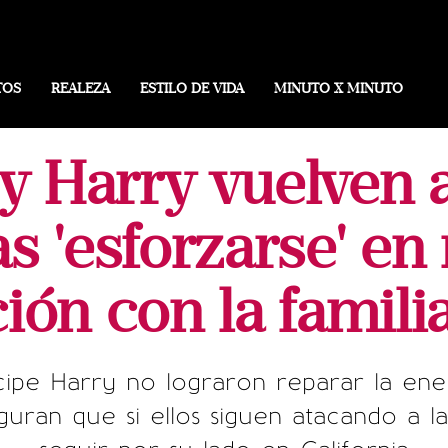
TOS
REALEZA
ESTILO DE VIDA
MINUTO X MINUTO
 Harry vuelven 
s 'esforzarse' en
ción con la familia
ipe Harry no lograron reparar la ene
seguran que si ellos siguen atacando a 