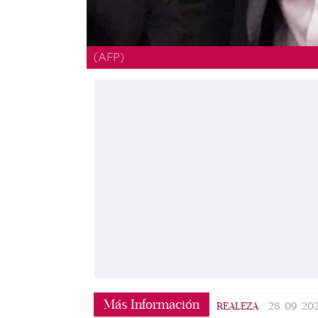
(AFP)
Más Información
REALEZA
|
28/09/20