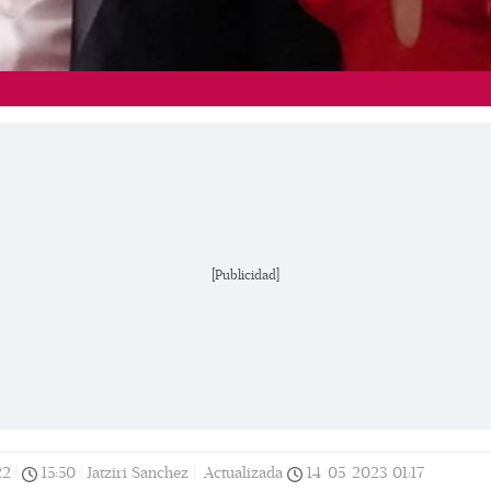
[Publicidad]
22
|
15:50
|
Jatziri Sanchez |
Actualizada
14/05/2023
01:17