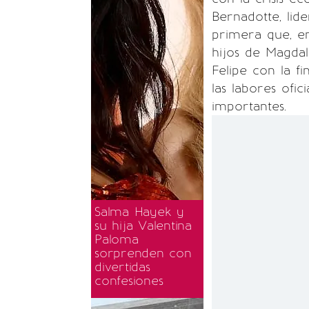
Bernadotte, lid
primera que, en
hijos de Magdal
Felipe con la fi
las labores ofi
importantes.
Salma Hayek y
su hija Valentina
Paloma
sorprenden con
divertidas
confesiones