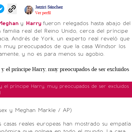
Jatziri Sánchez
Ver perfil
Meghan
y
Harry
fueron relegados hasta abajo del
 la familia real del Reino Unido, cerca del príncipe
cia, Andrés de York, un experto real reveló que
án muy preocupados de que la casa Windsor los
vamente, y no es para menos su agobio.
 el príncipe Harry, muy preocupados de ser excluidos
l
ssex y Meghan Markle / AP)
s casas reales europeas han mostrado su empatía
económica que golpea en todo el mundo. La casa