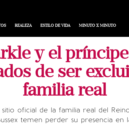
TOS
REALEZA
ESTILO DE VIDA
MINUTO X MINUTO
kle y el príncipe
dos de ser exclui
familia real
 sitio oficial de la familia real del R
Sussex temen perder su presencia en 