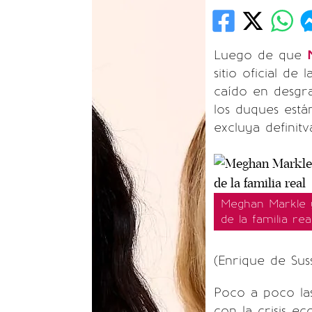
Luego de que
sitio oficial de
caído en desgra
los duques est
excluya definit
Meghan Markle y
de la familia rea
(Enrique de Su
Poco a poco la
con la crisis 