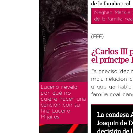
Meghan Markle y
de la familia rea
(EFE)
¿Carlos III
el príncipe
Es preciso dec
mala relación c
y que ya había 
Lucero revela
por qué no
familia real dan
quiere hacer una
canción con su
hija Lucero
La condesa A
Mijares
Joaquín de D
decisión de 