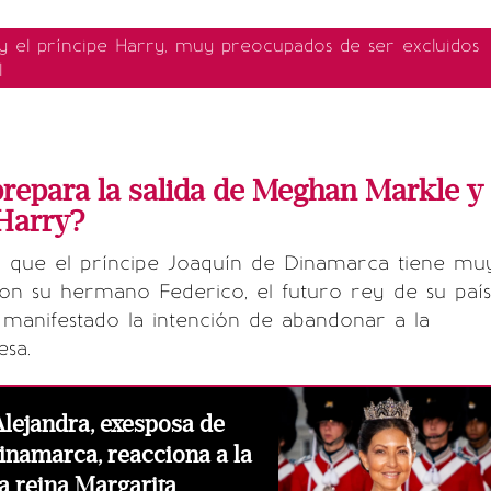
 el príncipe Harry, muy preocupados de ser excluidos
l
 prepara la salida de Meghan Markle y
 Harry?
ir que el príncipe Joaquín de Dinamarca tiene mu
on su hermano Federico, el futuro rey de su país
manifestado la intención de abandonar a la
esa.
lejandra, exesposa de
inamarca, reacciona a la
la reina Margarita