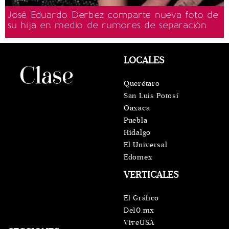
José Eduardo Derbez comparte nueva foto de
su hija en medio de rumores de separación
LOCALES
Querétaro
San Luis Potosí
Oaxaca
Puebla
Hidalgo
El Universal
Edomex
VERTICALES
El Gráfico
De10.mx
ViveUSA