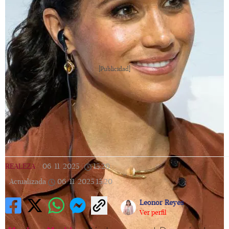
[Publicidad]
REALEZA
|
06/11/2025
|
15:20
|
Actualizada
06/11/2025
15:20
Leonor Reyes
Ver perfil