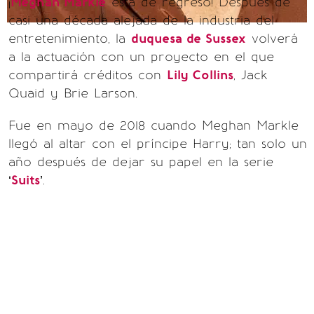
¡
Meghan Markle
está de regreso! Después de
casi una década alejada de la industria del
entretenimiento, la
duquesa de Sussex
volverá
a la actuación con un proyecto en el que
compartirá créditos con
Lily Collins
, Jack
Quaid y Brie Larson.
Fue en mayo de 2018 cuando Meghan Markle
llegó al altar con el príncipe Harry; tan solo un
año después de dejar su papel en la serie
‘
Suits
’.