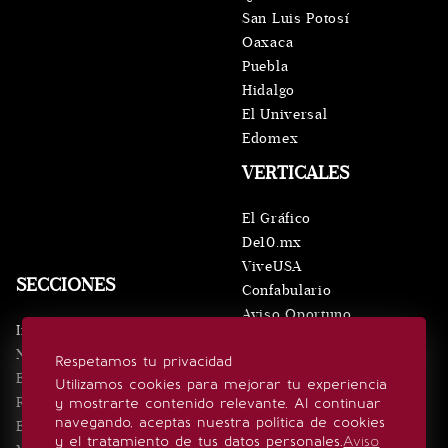
San Luis Potosí
Oaxaca
Puebla
Hidalgo
El Universal
Edomex
VERTICALES
El Gráfico
De10.mx
ViveUSA
SECCIONES
Confabulario
Aviso Oportuno
Inicio
Obituarios
Noticias
Respetamos tu privacidad
Consultas
Eventos
Utilizamos cookies para mejorar tu experiencia
Realeza
y mostrarte contenido relevante. Al continuar
SÍGUENOS
navegando, aceptas nuestra política de cookies
Estilo de vida
y el tratamiento de tus datos personales.
Aviso