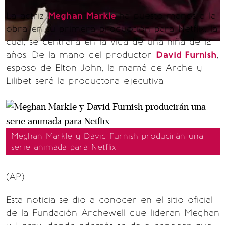
La actriz
Meghan Markle
ha puesto manos a la
obra en su primera producción para Netflix, la
cual, se centrará en la vida de una niña de 12
años. De la mano del productor
David Furnish
,
esposo de Elton John, la mamá de Arche y
Lilibet será la productora ejecutiva.
Meghan Markle y David Furnish producirán una
serie animada para Netflix
(AP)
Esta noticia se dio a conocer en el sitio oficial
de la Fundación Archewell que lideran Meghan