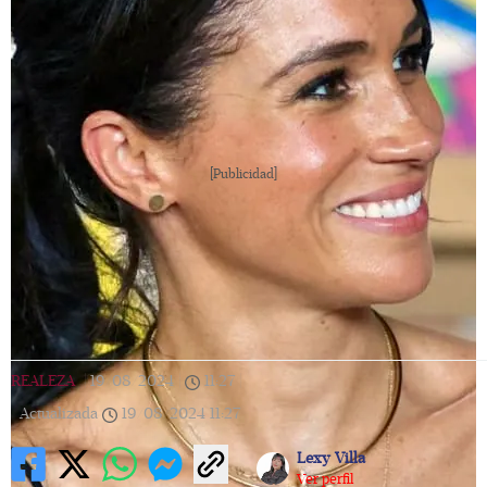
[Publicidad]
REALEZA
|
19/08/2024
|
11:27
|
Actualizada
19/08/2024
11:27
Lexy Villa
Ver perfil