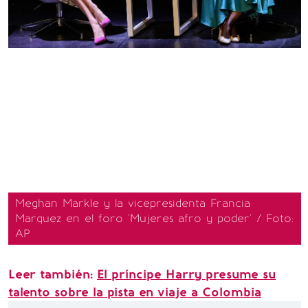
Meghan Markle y la vicepresidenta Francia
Marquez en el foro 'Mujeres afro y poder' / Foto:
AP
Leer también:
El príncipe Harry presume su
talento sobre la pista en viaje a Colombia