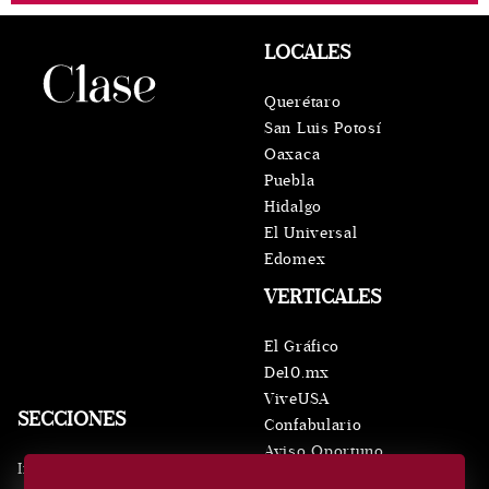
LOCALES
Querétaro
San Luis Potosí
Oaxaca
Puebla
Hidalgo
El Universal
Edomex
VERTICALES
El Gráfico
De10.mx
ViveUSA
SECCIONES
Confabulario
Aviso Oportuno
Inicio
Obituarios