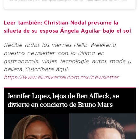
Leer también:
Christian Nodal presume la
silueta de su esposa Ángela Aguilar bajo el sol
Recibe todos los viernes Hello Weekend,
nuestro newsletter con lo último en
gastronomía, viajes, tecnología, autos, moda y
belleza. Suscríbete aquí:
https://www.eluniversal.com.mx/newsletter
Jennifer Lopez, lejos de Ben Affleck, se
divierte en concierto de Bruno Mars