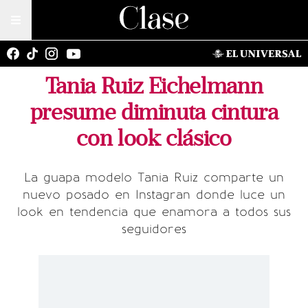
Tania Ruiz Eichelmann
presume diminuta cintura
con look clásico
La guapa modelo Tania Ruiz comparte un
nuevo posado en Instagran donde luce un
look en tendencia que enamora a todos sus
seguidores