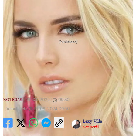
[Publicidad]
NOTICIAS
|
19/08/2024
|
09:50
|
Actualizada
19/08/2024
09:50
Lexy Villa
Ver perfil