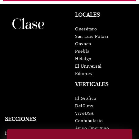
LOCALES
Querétaro
San Luis Potosí
Oaxaca
Puebla
Hidalgo
El Universal
Edomex
VERTICALES
El Gráfico
De10.mx
ViveUSA
SECCIONES
Confabulario
Aviso Oportuno
Inicio
Obituarios