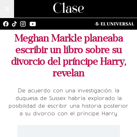
Meghan Markle planeaba
escribir un libro sobre su
divorcio del príncipe Harry,
revelan
De acuerdo con una investigación, la
duquesa de Sussex habría explorado la
posibilidad de escribir una historia posterior
a su divorcio con el príncipe Harry