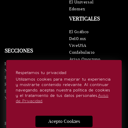
El Universal
Edomex
VERTICALES
El Gráfico
De10.mx
ViveUSA
SECCIONES
Confabulario
Aviso Oportuno
Inicio
Obituarios
Noticias
Respetamos tu privacidad
Consultas
Eventos
Utilizamos cookies para mejorar tu experiencia
Realeza
y mostrarte contenido relevante. Al continuar
SÍGUENOS
navegando, aceptas nuestra política de cookies
Estilo de vida
y el tratamiento de tus datos personales.
Aviso
Minuto x Minuto
de Privacidad
.
Acepto Cookies
Edición Impresa
Noticias
Quiénes somos
Realeza