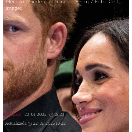
Meghan Markle y el príncipe Harry / Foto: Getty
Images
[Publicidad]
REALEZA
|
22/01/2025
|
18:22
|
Actualizada
22/01/2025
18:22