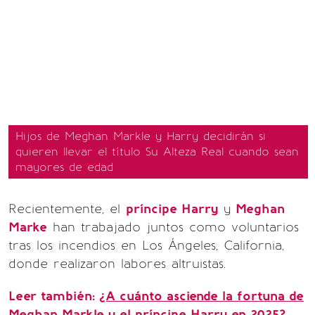
Hijos de Meghan Markle y Harry decidirán si
quieren llevar el título Su Alteza Real cuando sean
mayores de edad
Recientemente, el
príncipe Harry
y
Meghan
Marke
han trabajado juntos como voluntarios
tras los incendios en Los Ángeles, California,
donde realizaron labores altruistas.
Leer también:
¿A cuánto asciende la fortuna de
Meghan Markle y el príncipe Harry en 2025?