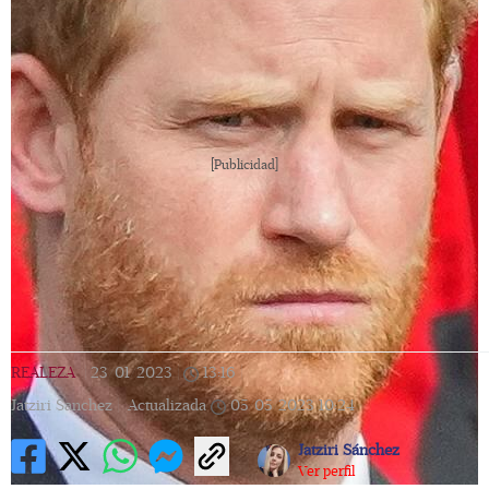
[Publicidad]
REALEZA
|
23/01/2023
|
13:16
|
Jatziri Sanchez |
Actualizada
05/05/2023
10:24
Jatziri Sánchez
Ver perfil