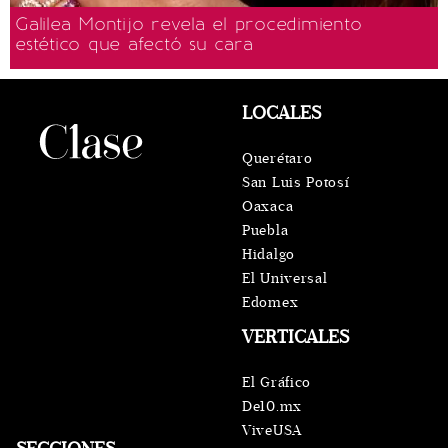
Galilea Montijo revela el procedimiento
estético que afectó su cara
LOCALES
Querétaro
San Luis Potosí
Oaxaca
Puebla
Hidalgo
El Universal
Edomex
VERTICALES
El Gráfico
De10.mx
ViveUSA