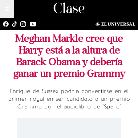
Meghan Markle cree que
Harry está a la altura de
Barack Obama y debería
ganar un premio Grammy
Enrique de Sussex podría convertirse en el
primer royal en ser candidato a un premio
Grammy por el audiolibro de "Spare"