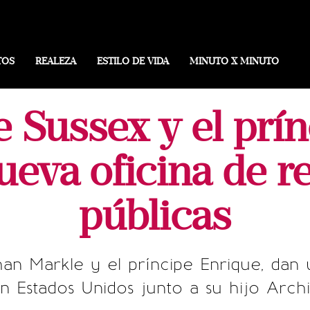
TOS
REALEZA
ESTILO DE VIDA
MINUTO X MINUTO
 Sussex y el prín
ueva oficina de r
públicas
an Markle y el príncipe Enrique, dan 
n Estados Unidos junto a su hijo Arch