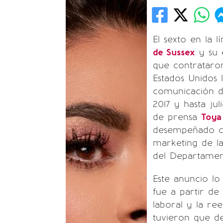
El sexto en la 
de Sussex
y su 
que contrataro
Estados Unidos
comunicación de
2017 y hasta ju
de prensa
Toya
desempeñado c
marketing de l
del Departamen
Este anuncio lo
fue a partir d
laboral y la re
tuvieron que de