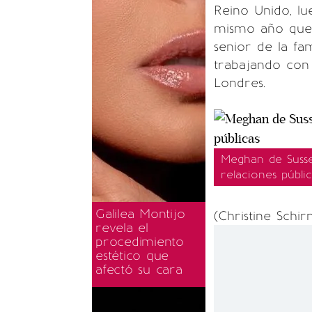
Reino Unido, l
mismo año que 
senior de la fam
trabajando con
Londres.
Meghan de Susse
relaciones públic
Galilea Montijo
(Christine Schi
revela el
procedimiento
estético que
afectó su cara