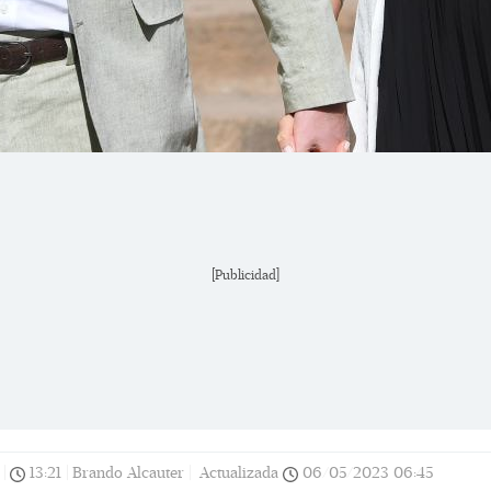
[Publicidad]
|
13:21
|
Brando Alcauter |
Actualizada
06/05/2023
06:45