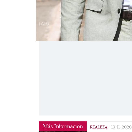
(AP)
Más Información
REALEZA
|
13/11/2020