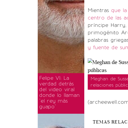
Mientras
que la 
centro de las ac
príncipe Harry,
primogénito Arc
palabras griegas
y fuente de su
Felipe VI: La
Meghan de Susse
verdad detrás
relaciones públic
del video viral
donde lo llaman
"el rey más
(archeewell.co
guapo"
TEMAS RELA