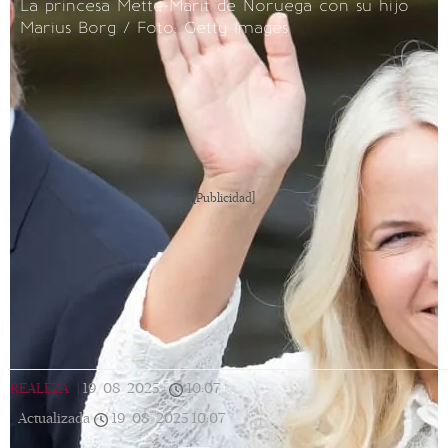
La princesa Mette-Marit de Noruega con su hijo
Marius Borg / Foto: Getty Images
[Publicidad]
REALEZA
|
19/08/2025
|
10:07
|
Actualizada
19/08/2025
10:07