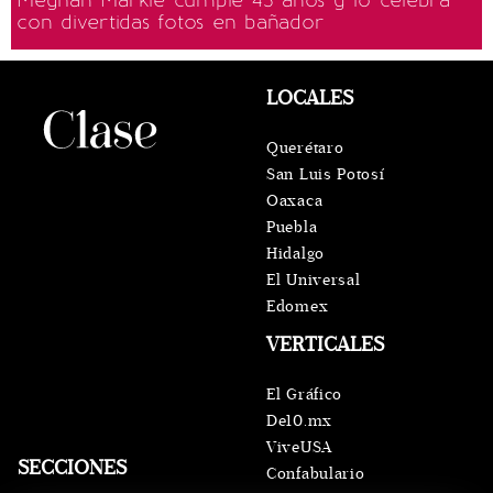
Meghan Markle cumple 45 años y lo celebra
con divertidas fotos en bañador
LOCALES
Querétaro
San Luis Potosí
Oaxaca
Puebla
Hidalgo
El Universal
Edomex
VERTICALES
El Gráfico
De10.mx
ViveUSA
SECCIONES
Confabulario