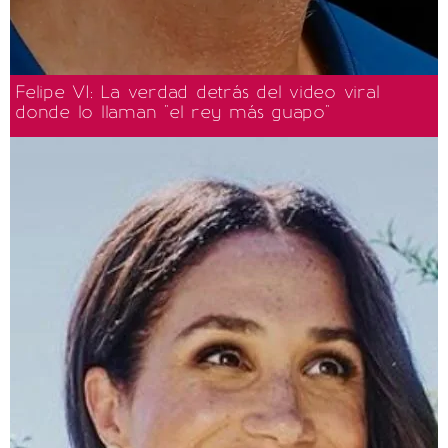
Felipe VI: La verdad detrás del video viral
donde lo llaman "el rey más guapo"