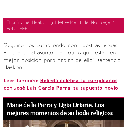
El príncipe Haakon y Mette-Marit de Noruega /
Foto: EFE
"Seguiremos cumpliendo con nuestras tareas.
En cuanto al asunto, hay otros que están en
mejor posición para hablar de ello", sentenció
Haakon.
Leer también:
Belinda celebra su cumpleaños
con José Luis García Parra, su supuesto novio
Mane de la Parra y Ligia Uriarte: Los
mejores momentos de su boda religiosa