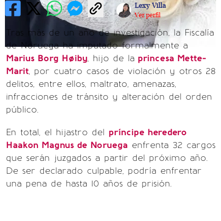
Lexy Villa
Ver perfil
Tras más de un año de investigación, la Fiscalía
de Noruega ha imputado formalmente a
Marius Borg Høiby
, hijo de la
princesa Mette-
Marit
, por cuatro casos de violación y otros 28
delitos, entre ellos, maltrato, amenazas,
infracciones de tránsito y alteración del orden
público.
En total, el hijastro del
príncipe heredero
Haakon Magnus de Noruega
enfrenta 32 cargos
que serán juzgados a partir del próximo año.
De ser declarado culpable, podría enfrentar
una pena de hasta 10 años de prisión.