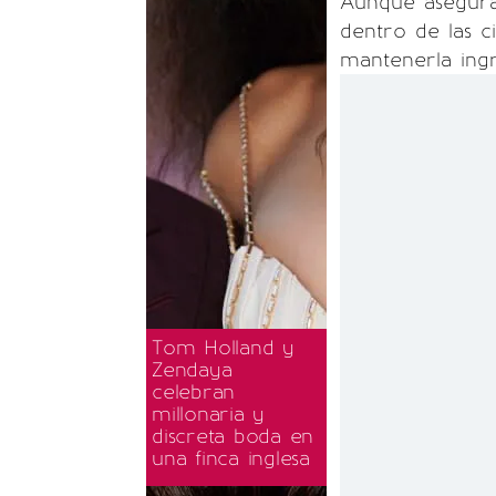
Aunque asegur
dentro de las ci
mantenerla ingr
Tom Holland y
Zendaya
celebran
millonaria y
discreta boda en
una finca inglesa