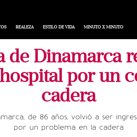
TOS
REALEZA
ESTILO DE VIDA
MINUTO X MINUTO
a de Dinamarca r
 hospital por un c
cadera
marca, de 86 años, volvió a ser ingres
por un problema en la cadera