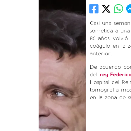
Casi una seman
sometida a una 
86 años, volvió
coágulo en la z
anterior.
De acuerdo con
del
rey Federic
Hospital del R
tomografía mos
en la zona de s