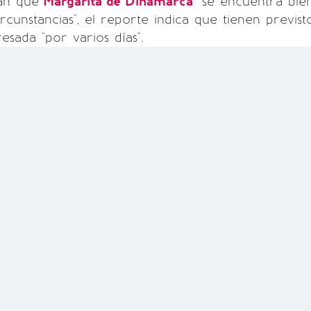
an que
Margarita de Dinamarca
"se encuentra bie
rcunstancias", el reporte indica que tienen previst
esada "por varios días".