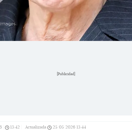
 Images
[Publicidad]
6
|
13:42
|
Actualizada
25/05/2026
13:44