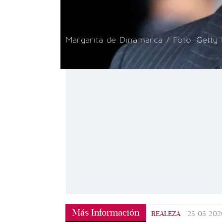
Margarita de Dinamarca / Foto: Getty
Más Información
REALEZA
|
25/05/202