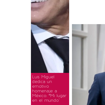
Luis Miguel
dedica un
emotivo
homenaje a
México: “Mi lugar
en el mundo"