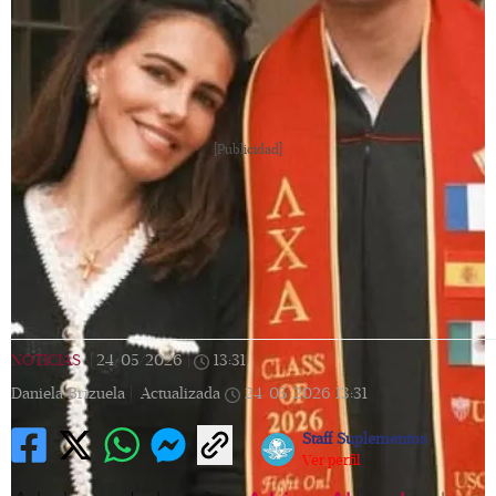
[Publicidad]
NOTICIAS
|
24/05/2026
|
13:31
|
Daniela Brizuela |
Actualizada
24/05/2026
13:31
Staff Suplementos
Ver perfil