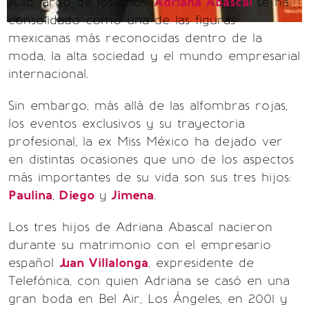
A lo largo de los años,
Adriana Abascal
se ha
consolidado como una de las figuras
mexicanas más reconocidas dentro de la
moda, la alta sociedad y el mundo empresarial
internacional.
Sin embargo, más allá de las alfombras rojas,
los eventos exclusivos y su trayectoria
profesional, la ex Miss México ha dejado ver
en distintas ocasiones que uno de los aspectos
más importantes de su vida son sus tres hijos:
Paulina
,
Diego
y
Jimena
.
Los tres hijos de Adriana Abascal nacieron
durante su matrimonio con el empresario
español
Juan Villalonga
, expresidente de
Telefónica, con quien Adriana se casó en una
gran boda en Bel Air, Los Ángeles, en 2001 y