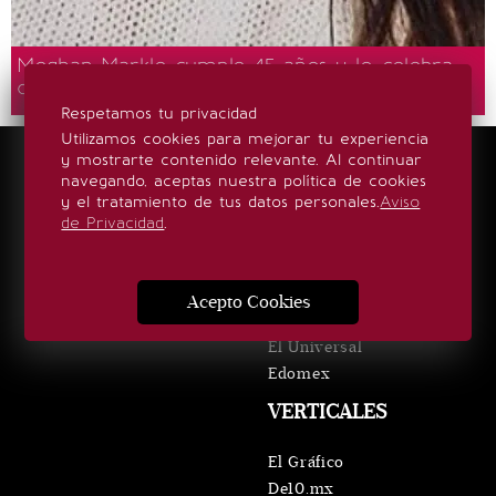
Meghan Markle cumple 45 años y lo celebra
con divertidas fotos en bañador
Respetamos tu privacidad
Utilizamos cookies para mejorar tu experiencia
y mostrarte contenido relevante. Al continuar
LOCALES
navegando, aceptas nuestra política de cookies
y el tratamiento de tus datos personales.
Aviso
Querétaro
de Privacidad
.
San Luis Potosí
Oaxaca
Puebla
Acepto Cookies
Hidalgo
El Universal
Edomex
VERTICALES
El Gráfico
De10.mx