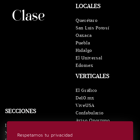
LOCALES
Querétaro
San Luis Potosí
Oaxaca
Puebla
Hidalgo
El Universal
Edomex
VERTICALES
El Gráfico
De10.mx
ViveUSA
SECCIONES
Confabulario
Aviso Oportuno
Inicio
Obituarios
Noticias
Respetamos tu privacidad
Consultas