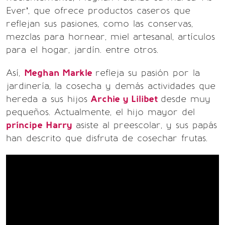
Ever’, que ofrece productos caseros que
reflejan sus pasiones, como las conservas,
mezclas para hornear, miel artesanal, artículos
para el hogar, jardín. entre otros.
Así,
Meghan Markle
refleja su pasión por la
jardinería, la cosecha y demás actividades que
hereda a sus hijos
Archie y Lilibet
desde muy
pequeños. Actualmente, el hijo mayor del
príncipe Harry
asiste al preescolar, y sus papás
han descrito que disfruta de cosechar frutas.