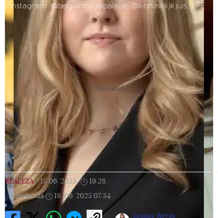
Instagram @belgianroyalpalace, @koninklijkjuis, EFE
[Publicidad]
REALEZA
|
17/06/2025
|
19:28
|
Actualizada
18/06/2025
07:34
Leonor Reyes