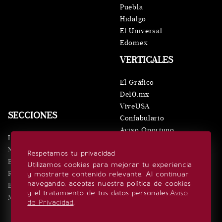
Puebla
Hidalgo
El Universal
Edomex
VERTICALES
El Gráfico
De10.mx
ViveUSA
SECCIONES
Confabulario
Aviso Oportuno
Inicio
Obituarios
Noticias
Respetamos tu privacidad
Consultas
Eventos
Utilizamos cookies para mejorar tu experiencia
Realeza
y mostrarte contenido relevante. Al continuar
SÍGUENOS
navegando, aceptas nuestra política de cookies
Estilo de vida
y el tratamiento de tus datos personales.
Aviso
Minuto x Minuto
de Privacidad
.