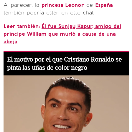
Al parecer, la
princesa Leonor
de
España
también podría estar en este chat.
Leer también:
Él fue Sunjay Kapur, amigo del
príncipe William que murió a causa de una
abeja
El motivo por el que Cristiano Ronaldo se
pinta las uñas de color negro