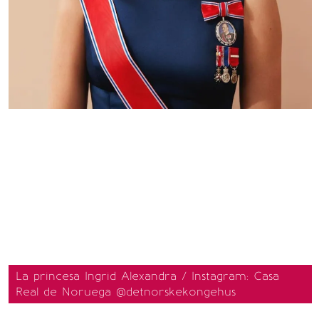
La princesa Ingrid Alexandra / Instagram: Casa
Real de Noruega @detnorskekongehus