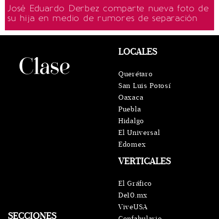
José Eduardo Derbez comparte nueva foto de
su hija en medio de rumores de separación
LOCALES
Querétaro
San Luis Potosí
Oaxaca
Puebla
Hidalgo
El Universal
Edomex
VERTICALES
El Gráfico
De10.mx
ViveUSA
SECCIONES
Confabulario