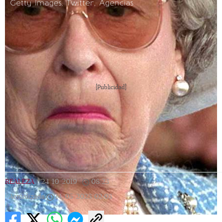
Getty Images, Twitter, Agencias
[Publicidad]
REALEZA
|
24/10/2019
|
08:23
|
Actualizada
14/05/2023
02:03