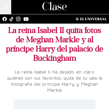
La reina Isabel II quita fotos
de Meghan Markle y al
príncipe Harry del palacio de
Buckingham
La reina Isabel II ha dejado en claro
quiénes son sus favoritos; quita de su sala la
fotografía del príncipe Harry y Meghan
Markle