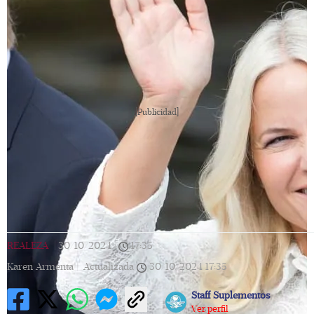
[Publicidad]
REALEZA
|
30/10/2024
|
17:35
|
Karen Armenta |
Actualizada
30/10/2024
17:35
Staff Suplementos
Ver perfil