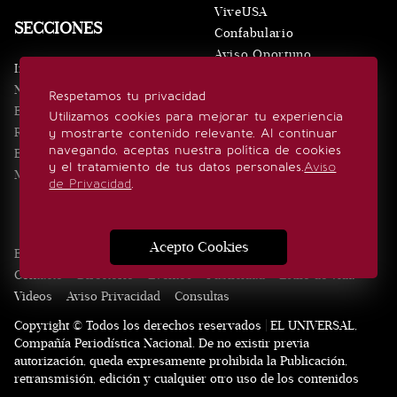
ViveUSA
SECCIONES
Confabulario
Aviso Oportuno
Inicio
Obituarios
Noticias
Respetamos tu privacidad
Consultas
Eventos
Utilizamos cookies para mejorar tu experiencia
Realeza
y mostrarte contenido relevante. Al continuar
SÍGUENOS
navegando, aceptas nuestra política de cookies
Estilo de vida
y el tratamiento de tus datos personales.
Aviso
Minuto x Minuto
de Privacidad
.
Acepto Cookies
Edición Impresa
Noticias
Quiénes somos
Realeza
Contacto
Directorio
Eventos
Publicidad
Estilo de vida
Videos
Aviso Privacidad
Consultas
Copyright © Todos los derechos reservados | EL UNIVERSAL,
Compañía Periodística Nacional. De no existir previa
autorización, queda expresamente prohibida la Publicación,
retransmisión, edición y cualquier otro uso de los contenidos