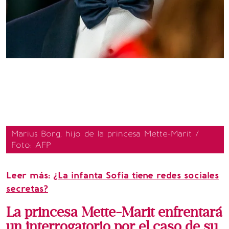
Marius Borg, hijo de la princesa Mette-Marit /
Foto: AFP
Leer más:
¿La infanta Sofía tiene redes sociales
secretas?
La princesa Mette-Marit enfrentará
un interrogatorio por el caso de su