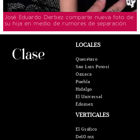
José Eduardo Derbez comparte nueva foto de
su hija en medio de rumores de separación
LOCALES
Querétaro
San Luis Potosí
Oaxaca
Puebla
Hidalgo
El Universal
Edomex
VERTICALES
El Gráfico
De10.mx