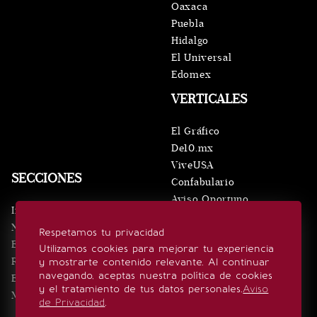
Oaxaca
Puebla
Hidalgo
El Universal
Edomex
VERTICALES
El Gráfico
De10.mx
ViveUSA
SECCIONES
Confabulario
Aviso Oportuno
Inicio
Obituarios
Noticias
Respetamos tu privacidad
Consultas
Eventos
Utilizamos cookies para mejorar tu experiencia
Realeza
y mostrarte contenido relevante. Al continuar
SÍGUENOS
navegando, aceptas nuestra política de cookies
Estilo de vida
y el tratamiento de tus datos personales.
Aviso
Minuto x Minuto
de Privacidad
.