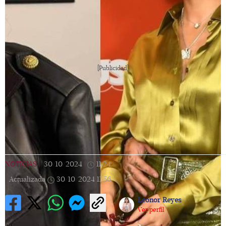
[Publicidad]
NOTICIAS
|
30/10/2024
|
11:24
|
Actualizada
30/10/2024
11:56
Leonor Reyes
Ver perfil