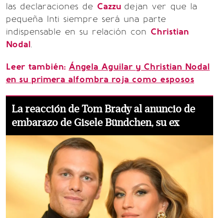
las declaraciones de
Cazzu
dejan ver que la
pequeña Inti siempre será una parte
indispensable en su relación con
Christian
Nodal
.
Leer también:
Ángela Aguilar y Christian Nodal
en su primera alfombra roja como esposos
La reacción de Tom Brady al anuncio de
embarazo de Gisele Bündchen, su ex