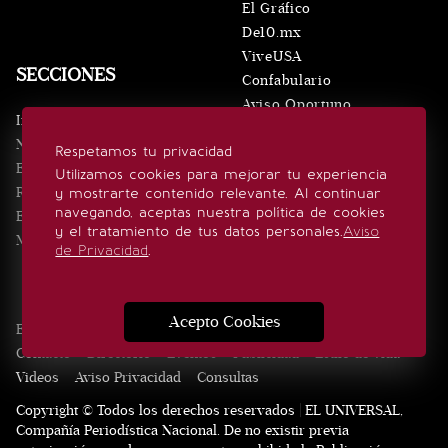
El Gráfico
De10.mx
ViveUSA
SECCIONES
Confabulario
Aviso Oportuno
Inicio
Obituarios
Noticias
Respetamos tu privacidad
Consultas
Eventos
Utilizamos cookies para mejorar tu experiencia
Realeza
y mostrarte contenido relevante. Al continuar
SÍGUENOS
navegando, aceptas nuestra política de cookies
Estilo de vida
y el tratamiento de tus datos personales.
Aviso
Minuto x Minuto
de Privacidad
.
Acepto Cookies
Edición Impresa
Noticias
Quiénes somos
Realeza
Contacto
Directorio
Eventos
Publicidad
Estilo de vida
Videos
Aviso Privacidad
Consultas
Copyright © Todos los derechos reservados | EL UNIVERSAL,
Compañía Periodística Nacional. De no existir previa