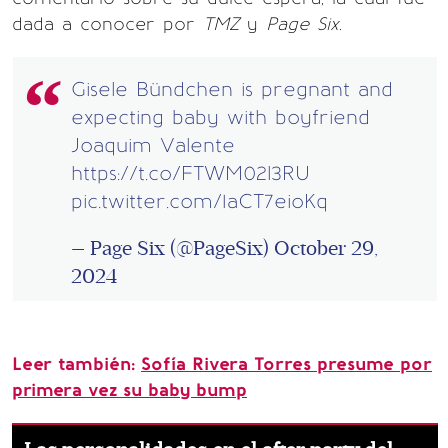
dada a conocer por
TMZ
y
Page Six
.
Gisele Bündchen is pregnant and
expecting baby with boyfriend
Joaquim Valente
https://t.co/FTWM02l3RU
pic.twitter.com/1aCT7eioKq
— Page Six (@PageSix)
October 29,
2024
Leer también:
Sofía Rivera Torres presume por
primera vez su baby bump