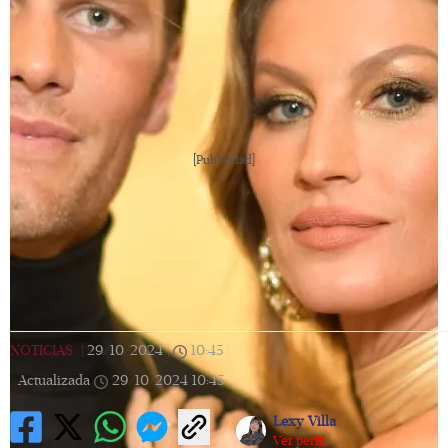
[Publicidad]
NOTICIAS
|
29/10/2024
|
10:45
|
Actualizada
29/10/2024
10:45
Lexy Villa
Ver perfil