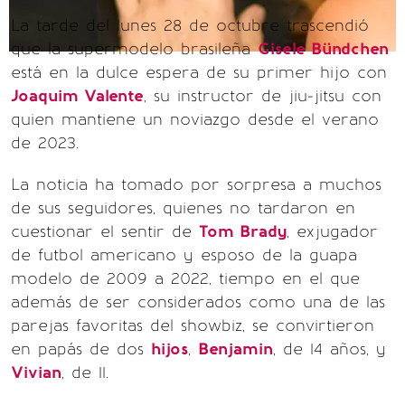
La tarde del lunes 28 de octubre trascendió
que la supermodelo brasileña
Gisele Bündchen
está en la dulce espera de su primer hijo con
Joaquim Valente
, su instructor de jiu-jitsu con
quien mantiene un noviazgo desde el verano
de 2023.
La noticia ha tomado por sorpresa a muchos
de sus seguidores, quienes no tardaron en
cuestionar el sentir de
Tom Brady
, exjugador
de futbol americano y esposo de la guapa
modelo de 2009 a 2022, tiempo en el que
además de ser considerados como una de las
parejas favoritas del showbiz, se convirtieron
en papás de dos
hijos
,
Benjamin
, de 14 años, y
Vivian
, de 11.